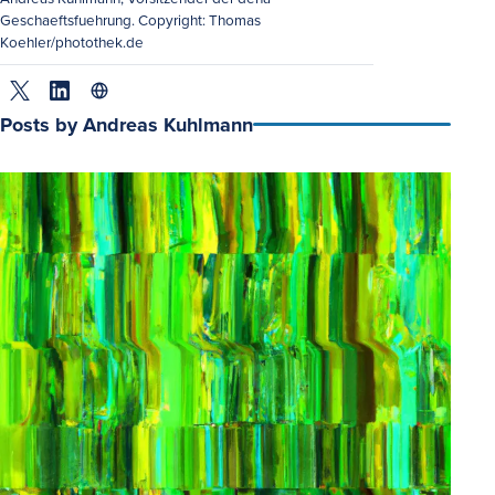
Geschaeftsfuehrung. Copyright: Thomas
Koehler/photothek.de
Twitter
LinkedIn
Website
Posts by Andreas Kuhlmann