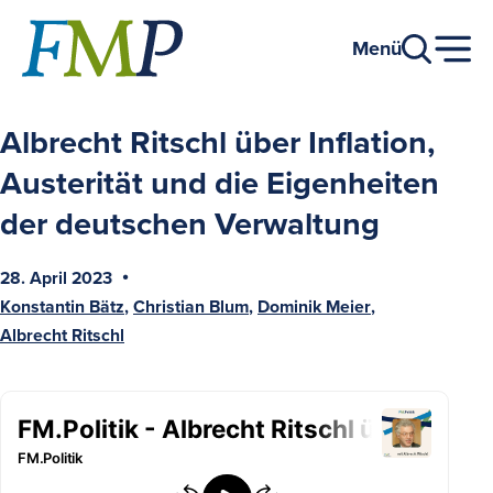
Go
to
Menü
main
content
Albrecht Ritschl über Inflation,
Austerität und die Eigenheiten
der deutschen Verwaltung
28. April 2023
Published
Konstantin Bätz
Christian Blum
Dominik Meier
on
Authors
Albrecht Ritschl