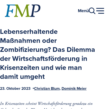
Zum
Hauptinhalt
Menü
Lebenserhaltende
Maßnahmen oder
Zombifizierung? Das Dilemma
der Wirtschaftsförderung in
Krisenzeiten und wie man
damit umgeht
23. Oktober 2023
Christian Blum
Dominik Meier
Veröffentlicht
Autoren
am
In Krisenzeiten scheint Wirtschaftsförderung geradezu ein