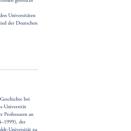
tionen geforscht
,
 den Universitäten
lied der Deutschen
Geschichte bei
-Universität
r Professuren an
4–1999), der
dt-Universität zu