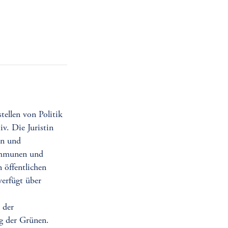
stellen von Politik
v. Die Juristin
ln und
ommunen und
 öffentlichen
erfügt über
 der
ng der Grünen.