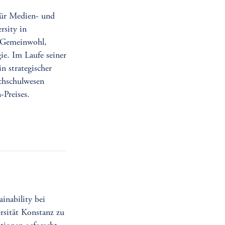
 für Medien- und
sity in
d Gemeinwohl,
e. Im Laufe seiner
n strategischer
chschulwesen
-Preises.
inability bei
rsität Konstanz zu