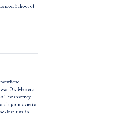
London School of
ptamtliche
 war Dr. Mertens
on Transparency
or als promovierte
nd-Instituts in