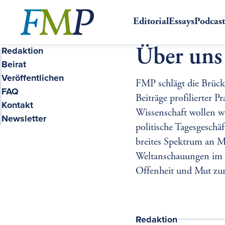
Zum
Hauptinhalt
Editorial
Essays
Podcas
Redaktion
Table
Über uns
of
Beirat
contents
Veröffentlichen
FMP schlägt die Brück
FAQ
Beiträge profilierter P
Kontakt
Wissenschaft wollen w
Newsletter
politische Tagesgesch
breites Spektrum an M
Weltanschauungen im 
Offenheit und Mut zu
Redaktion