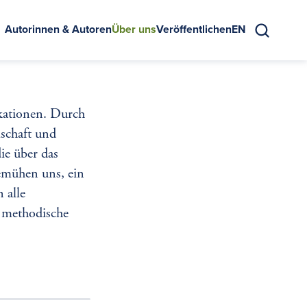
Autorinnen & Autoren
Über uns
Veröffentlichen
EN
Suche
ikationen. Durch
lschaft und
ie über das
emühen uns, ein
 alle
 methodische