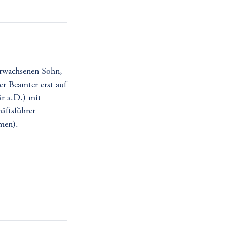
erwachsenen Sohn,
ger Beamter erst auf
är a.D.) mit
äftsführer
men).