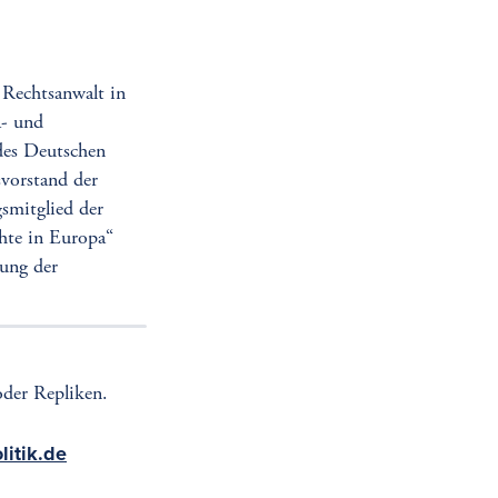
 Rechtsanwalt in
a- und
 des Deutschen
svorstand der
smitglied der
hte in Europa“
rung der
der Repliken.
litik.de