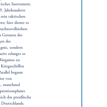
tisches Instrument,
9. Jahrhunderts
 rein taktischen
s; hier diente es
nachzuvollziehen.
en Grenzen des
gen des
ignis, sondern
its erlangte es
 Wargames zu
 Kriegsschiffen
arallel begann
ise von
nt, manchmal
perationsplanes
sich das preußische
. Deutschlands.