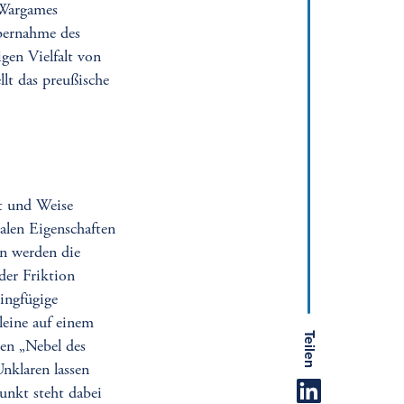
 Wargames
Übernahme des
gen Vielfalt von
llt das preußische
t und Weise
ralen Eigenschaften
en werden die
er Friktion
ingfügige
leine auf einem
Teilen
ten „Nebel des
Unklaren lassen
unkt steht dabei