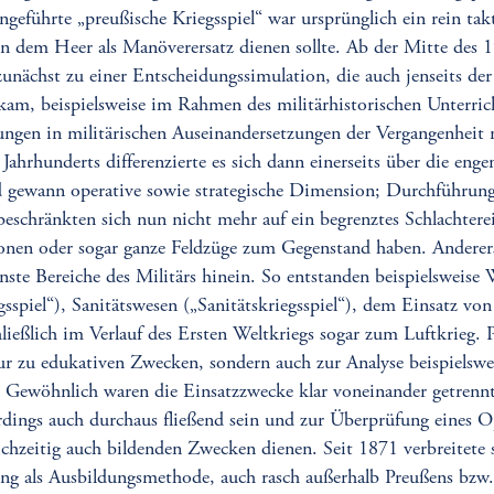
geführte „preußische Kriegsspiel“ war ursprünglich ein rein tak
 dem Heer als Manöverersatz dienen sollte. Ab der Mitte des 1
zunächst zu einer Entscheidungssimulation, die auch jenseits der
am, beispielsweise im Rahmen des militärhistorischen Unterricht
ngen in militärischen Auseinandersetzungen der Vergangenheit 
 Jahrhunderts differenzierte es sich dann einerseits über die eng
d gewann operative sowie strategische Dimension; Durchführun
beschränkten sich nun nicht mehr auf ein begrenztes Schlachtere
nen oder sogar ganze Feldzüge zum Gegenstand haben. Andererse
nste Bereiche des Militärs hinein. So entstanden beispielsweise
sspiel“), Sanitätswesen („Sanitätskriegsspiel“), dem Einsatz von
hließlich im Verlauf des Ersten Weltkriegs sogar zum Luftkrieg. P
r zu edukativen Zwecken, sondern auch zur Analyse beispielswe
. Gewöhnlich waren die Einsatzzwecke klar voneinander getren
rdings auch durchaus fließend sein und zur Überprüfung eines O
ichzeitig auch bildenden Zwecken dienen. Seit 1871 verbreitete 
ing als Ausbildungsmethode, auch rasch außerhalb Preußens bzw