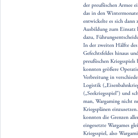
der preußischen Armee ein
das in den Wintermonaten
entwickelte es sich dann 
Ausbildung zum Einsatz k
dazu, Führungsentscheidu
In der zweiten Hälfte des
Gefechtsfeldes hinaus un
preußischen Kriegsspiels 
konnten größere Operatio
Verbreitung in verschiede
Logistik („Eisenbahnkrieg
(„Seekriegsspiel“) und sc
man, Wargaming nicht nu
Kriegsplänen einzusetzen
konnten die Grenzen alle
eingesetzte Wargames gle
Kriegsspiel, also Wargam