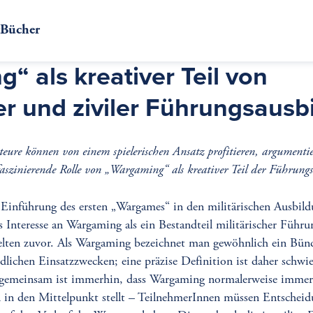
t
Bücher
“ als kreativer Teil von
her und ziviler Führungsausb
teure können von einem spielerischen Ansatz profitieren, argumentier
 faszinierende Rolle von „Wargaming“ als kreativer Teil der Führung
Einführung des ersten „Wargames“ in den militärischen Ausbild
s Interesse an Wargaming als ein Bestandteil militärischer Führ
elten zuvor. Als Wargaming bezeichnet man gewöhnlich ein Bünd
lichen Einsatzzwecken; eine präzise Definition ist daher schwie
emeinsam ist immerhin, dass Wargaming normalerweise immer
 in den Mittelpunkt stellt – TeilnehmerInnen müssen Entscheidu