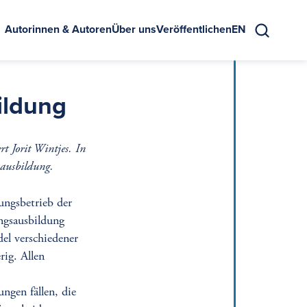
Autorinnen & Autoren
Über uns
Veröffentlichen
EN
Suche
ildung
t Jorit Wintjes. In
sausbildung.
ungsbetrieb der
ungsausbildung
el verschiedener
rig. Allen
ngen fällen, die