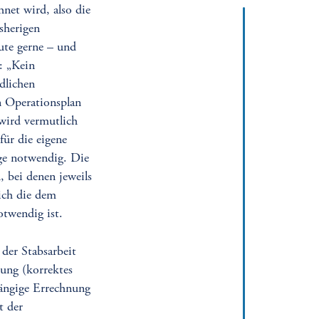
net wird, also die
sherigen
ute gerne – und
g: „Kein
dlichen
n Operationsplan
wird vermutlich
für die eigene
ge notwendig. Die
, bei denen jeweils
ich die dem
otwendig ist.
 der Stabsarbeit
rung (korrektes
ängige Errechnung
t der