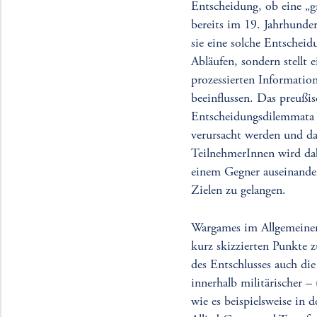
Entscheidung, ob eine „g
bereits im 19. Jahrhunde
sie eine solche Entschei
Abläufen, sondern stellt 
prozessierten Informatio
beeinflussen. Das preußis
Entscheidungsdilemmata i
verursacht werden und d
TeilnehmerInnen wird dabe
einem Gegner auseinander
Zielen zu gelangen.
Wargames im Allgemeinen 
kurz skizzierten Punkte 
des Entschlusses auch di
innerhalb militärischer –
wie es beispielsweise in