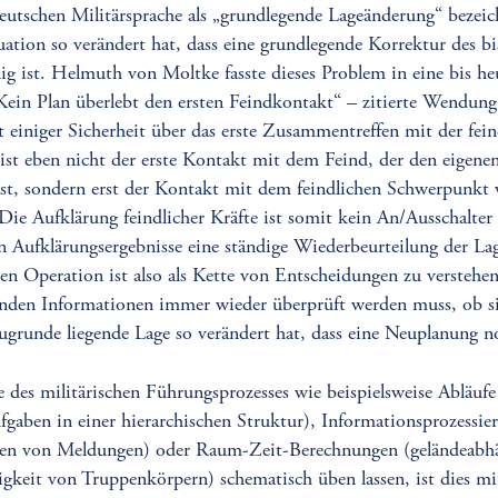
eutschen Militärsprache als „grundlegende Lageänderung“ bezeich
uation so verändert hat, dass eine grundlegende Korrektur des bi
g ist. Helmuth von Moltke fasste dieses Problem in eine bis he
s „Kein Plan überlebt den ersten Feindkontakt“ – zitierte Wendun
 einiger Sicherheit über das erste Zusammentreffen mit der fein
st eben nicht der erste Kontakt mit dem Feind, der den eigene
sst, sondern erst der Kontakt mit dem feindlichen Schwerpunkt 
ie Aufklärung feindlicher Kräfte ist somit kein An/Ausschalter 
 Aufklärungsergebnisse eine ständige Wiederbeurteilung der La
en Operation ist also als Kette von Entscheidungen zu verstehen
henden Informationen immer wieder überprüft werden muss, ob s
ugrunde liegende Lage so verändert hat, dass eine Neuplanung n
 des militärischen Führungsprozesses wie beispielsweise Abläufe
fgaben in einer hierarchischen Struktur), Informationsprozessie
eren von Meldungen) oder Raum-Zeit-Berechnungen (geländeabh
keit von Truppenkörpern) schematisch üben lassen, ist dies mi