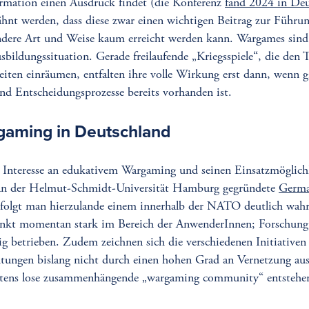
mation einen Ausdruck findet (die Konferenz
fand 2024 in Deu
wähnt werden, dass diese zwar einen wichtigen Beitrag zur Führu
andere Art und Weise kaum erreicht werden kann. Wargames sind
sbildungssituation. Gerade freilaufende „Kriegsspiele“, die den
eiten einräumen, entfalten ihre volle Wirkung erst dann, wenn 
d Entscheidungsprozesse bereits vorhanden ist.
gaming in Deutschland
s Interesse an edukativem Wargaming und seinen Einsatzmöglichk
s an der Helmut-Schmidt-Universität Hamburg gegründete
Germa
folgt man hierzulande einem innerhalb der NATO deutlich wah
unkt momentan stark im Bereich der AnwenderInnen; Forschun
ig betrieben. Zudem zeichnen sich die verschiedenen Initiative
htungen bislang nicht durch einen hohen Grad an Vernetzung aus;
ens lose zusammenhängende „wargaming community“ entstehen 