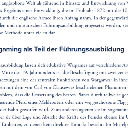
e anglophone Welt als führend in Einsatz und Entwicklung von
ies Ergebnis einer Entwicklung, die im Frühjahr 1872 mit der 
 durch die englische Armee ihren Anfang nahm. In der gegenwärti
len und militärischen Führungsausbildung eingesetzt werden, ste
ne Methode unter vielen dar.
aming als Teil der Führungsausbildung
usbildung lassen sich edukative Wargames auf verschiedene Ar
er Mitte des 19. Jahrhunderts ist die Beschäftigung mit zwei zent
rsetzungen eine der zentralen Funktionen von Wargames: In ihn
en mit dem von Carl von Clausewitz beschriebenen Phänomen d
oblem, dass die Umsetzung des besten Planes durch teilweise ger
euende Pferd eines Meldereiters oder eine weggeschossene Flagg
us der Bahn geworfen wird. Zum anderen agieren sie im sogenann
der sie über Lage und Absicht der Kräfte des Feindes ebenso im 
r Einheiten, zu denen kein direkter Kontakt besteht. Im Mittelp