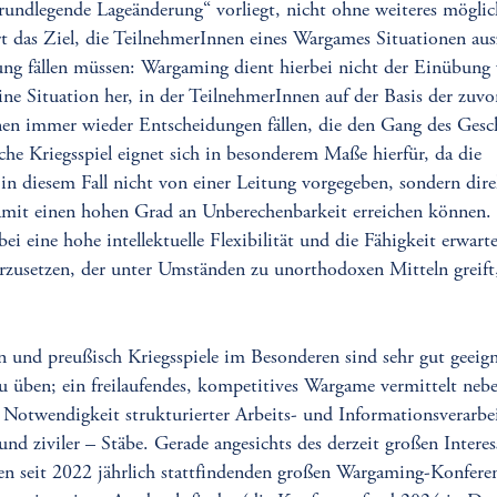
rundlegende Lageänderung“ vorliegt, nicht ohne weiteres möglich
rt das Ziel, die TeilnehmerInnen eines Wargames Situationen aus
dung fällen müssen: Wargaming dient hierbei nicht der Einübung
eine Situation her, in der TeilnehmerInnen auf der Basis der zuv
nen immer wieder Entscheidungen fällen, die den Gang des Gesc
che Kriegsspiel eignet sich in besonderem Maße hierfür, da die
n diesem Fall nicht von einer Leitung vorgegeben, sondern di
amit einen hohen Grad an Unberechenbarkeit erreichen können.
i eine hohe intellektuelle Flexibilität und die Fähigkeit erwarte
zusetzen, der unter Umständen zu unorthodoxen Mitteln greift
und preußisch Kriegsspiele im Besonderen sind sehr gut geeig
zu üben; ein freilaufendes, kompetitives Wargame vermittelt ne
e Notwendigkeit strukturierter Arbeits- und Informationsverarbe
 und ziviler – Stäbe. Gerade angesichts des derzeit großen Inter
 den seit 2022 jährlich stattfindenden großen Wargaming-Konf