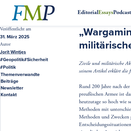
Zum
Hauptinhalt
Editorial
Essays
Podcas
„Wargaming
Veröffentlicht am
31. März 2025
militärisc
Autor
Jorit Wintjes
Geopolitik
Sicherheit
Schlagwörter
Zivile und militärische Ak
Politik
seinem Artikel erklärt die
Themenverwandte
Continuative
Beiträge
contents
Rund 200 Jahre nach der 
Newsletter
preußischen Armee ist da
Kontakt
heutzutage so hoch wie s
Methoden mit unterschied
Methoden und Zwecken g
Entscheidungssituationen