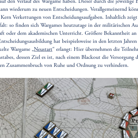
auf den Verlauf des Wargame haben. Dieser durch die jeweilige 
t dann wiederum zu neuen Entscheidungen. Verallgemeinernd kön
Kern Verkettungen von Entscheidungsaufgaben. Inhaltlich zeigt 
falt: so finden sich Wargames heutzutage in der militärischen A
haft oder dem akademischen Unterricht. Größere Bekanntheit an 
 Entscheidungsausbildung hat beispielsweise in den letzten Jahren
kelte Wargame „
Neustart
“ erlangt: Hier übernehmen die Teilneh
tabes, dessen Ziel es ist, nach einem Blackout die Versorgung 
einen Zusammenbruch von Ruhe und Ordnung zu verhindern.