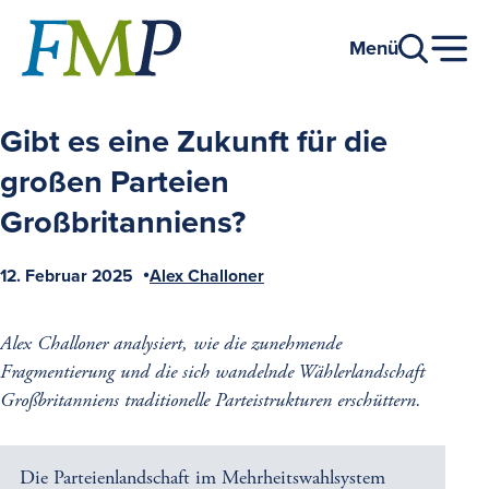
Zum
Hauptinhalt
Menü
Gibt es eine Zukunft für die
großen Parteien
Großbritanniens?
12. Februar 2025
Alex Challoner
Veröffentlicht
Autor
am
Alex Challoner analysiert, wie die zunehmende
Fragmentierung und die sich wandelnde Wählerlandschaft
Großbritanniens traditionelle Parteistrukturen erschüttern.
Die Parteienlandschaft im Mehrheitswahlsystem